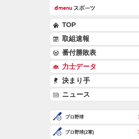
TOP
取組速報
番付勝敗表
力士データ
決まり手
ニュース
プロ野球
プロ野球(2軍)