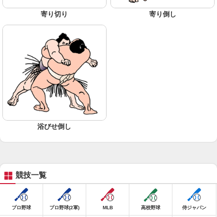
寄り切り
寄り倒し
浴びせ倒し
競技一覧
プロ野球
プロ野球(2軍)
MLB
高校野球
侍ジャパン