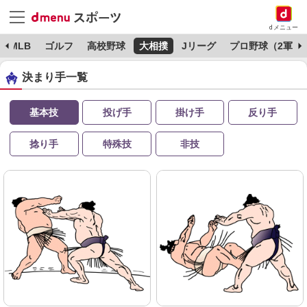
dメニュー
MLB
ゴルフ
高校野球
大相撲
Jリーグ
プロ野球（2軍）
決まり手一覧
基本技
投げ手
掛け手
反り手
捻り手
特殊技
非技