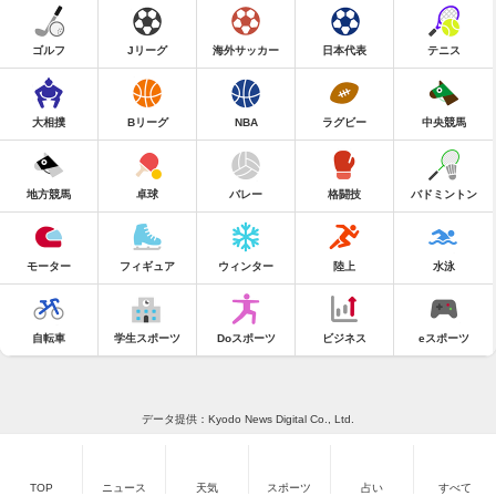
ゴルフ
Jリーグ
海外サッカー
日本代表
テニス
大相撲
Bリーグ
NBA
ラグビー
中央競馬
地方競馬
卓球
バレー
格闘技
バドミントン
モーター
フィギュア
ウィンター
陸上
水泳
自転車
学生スポーツ
Doスポーツ
ビジネス
eスポーツ
データ提供：Kyodo News Digital Co., Ltd.
TOP
ニュース
天気
スポーツ
占い
すべて