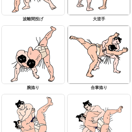
波離間投げ
大逆手
腕捻り
合掌捻り