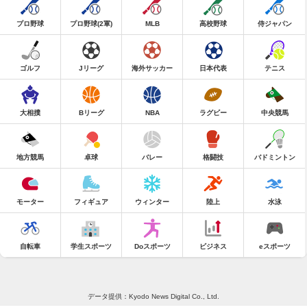
プロ野球
プロ野球(2軍)
MLB
高校野球
侍ジャパン
ゴルフ
Jリーグ
海外サッカー
日本代表
テニス
大相撲
Bリーグ
NBA
ラグビー
中央競馬
地方競馬
卓球
バレー
格闘技
バドミントン
モーター
フィギュア
ウィンター
陸上
水泳
自転車
学生スポーツ
Doスポーツ
ビジネス
eスポーツ
データ提供：Kyodo News Digital Co., Ltd.