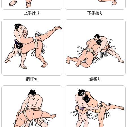
上手捻り
下手捻り
網打ち
鯖折り