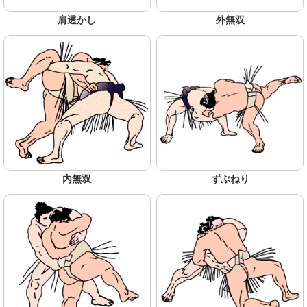
肩透かし
外無双
内無双
ずぶねり