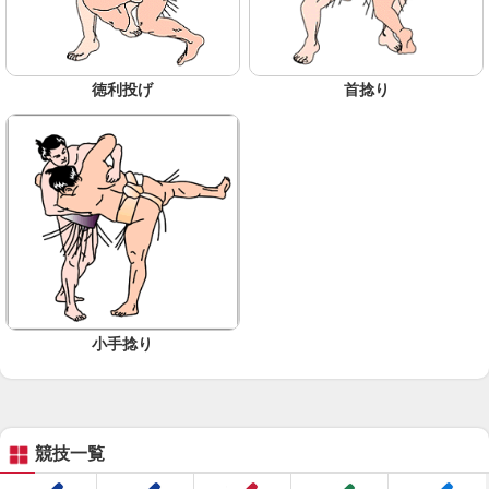
徳利投げ
首捻り
小手捻り
競技一覧