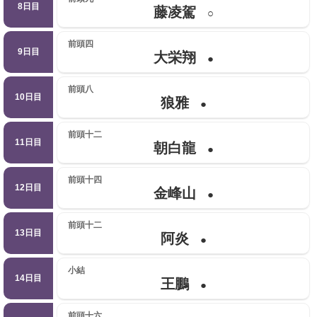
8日目
藤凌駕
○
前頭四
9日目
大栄翔
●
前頭八
10日目
狼雅
●
前頭十二
11日目
朝白龍
●
前頭十四
12日目
金峰山
●
前頭十二
13日目
阿炎
●
小結
14日目
王鵬
●
前頭十六