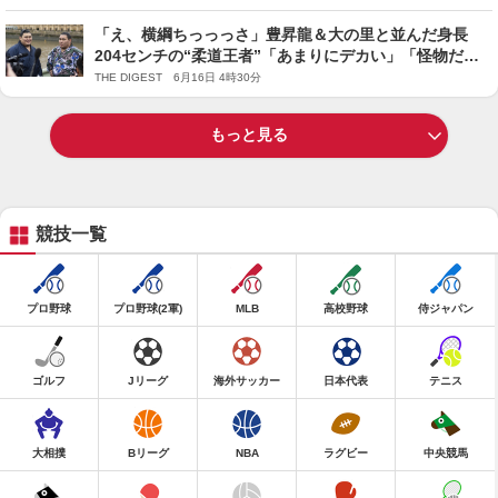
「え、横綱ちっっっさ」豊昇龍＆大の里と並んだ身長
204センチの“柔道王者”「あまりにデカい」「怪物だ
わ」 ネット衝撃
THE DIGEST 6月16日 4時30分
もっと見る
競技一覧
プロ野球
プロ野球(2軍)
MLB
高校野球
侍ジャパン
ゴルフ
Jリーグ
海外サッカー
日本代表
テニス
大相撲
Bリーグ
NBA
ラグビー
中央競馬