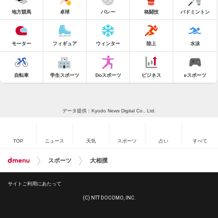
地方競馬
卓球
バレー
格闘技
バドミントン
モーター
フィギュア
ウィンター
陸上
水泳
自転車
学生スポーツ
Doスポーツ
ビジネス
eスポーツ
データ提供：Kyodo News Digital Co., Ltd.
TOP
ニュース
天気
スポーツ
占い
すべて
スポーツ
大相撲
サイトご利用にあたって
(C) NTT DOCOMO, INC.