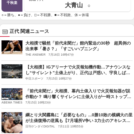
千秋楽
大青山
○
○＝勝ち、●＝負け、□＝不戦勝、■＝不戦敗、休＝休場
正代 関連ニュース
大相撲で騒然「前代未聞だ」館内緊迫の30秒 超異例の
出来事「暑さ？」「すごいハプニング」
THE ANSWER 7月16日 16時47分
【大相撲】IGアリーナで火災報知機作動…アナウンスな
し“サイレント”土俵上がり、正代は戸惑い、宇良しばら
く待機 「火災発生なし」館内放送も
中日スポーツ 7月15日 16時27分
「前代未聞だ」大相撲、幕内土俵入りで火災報知器が誤
作動か？ 鳴り響くサイレンに土俵入りが一時ストップの
珍事「すごいハプニング」力士もファンも困惑
ABEMA TIMES 7月15日 16時23分
綱とり大関霧島に「必要なもの」...0勝10敗の横綱大の里
が土俵復帰の逆風も【7月場所V争い 3力士のアキレス
腱】
日刊ゲンダイDIGITAL 7月11日 10時55分