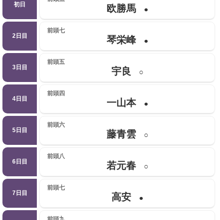
初日
欧勝馬
●
前頭七
2日目
琴栄峰
●
前頭五
3日目
宇良
○
前頭四
4日目
一山本
●
前頭六
5日目
藤青雲
○
前頭八
6日目
若元春
○
前頭七
7日目
高安
●
前頭九