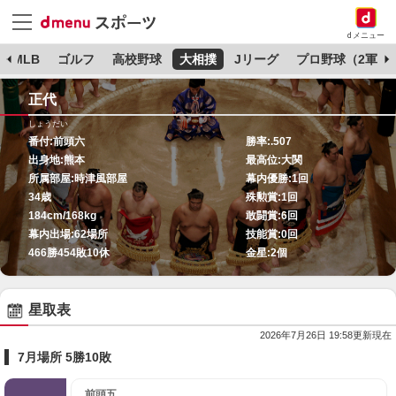
dメニュー
MLB
ゴルフ
高校野球
大相撲
Jリーグ
プロ野球（2軍）
正代
しょうだい
番付:
前頭六
勝率:
.507
出身地:
熊本
最高位:
大関
所属部屋:
時津風部屋
幕内優勝:
1回
34歳
殊勲賞:
1回
184cm/168kg
敢闘賞:
6回
幕内出場:
62場所
技能賞:
0回
466勝454敗10休
金星:
2個
星取表
2026年7月26日 19:58更新現在
7月場所 5勝10敗
前頭五