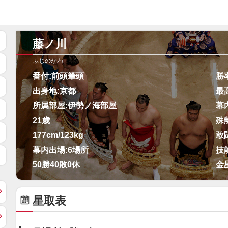
藤ノ川
ふじのかわ
番付:
前頭筆頭
勝
出身地:
京都
最
所属部屋:
伊勢ノ海部屋
幕
21歳
殊
177cm/123kg
敢
幕内出場:
6場所
技
50勝40敗0休
金
星取表