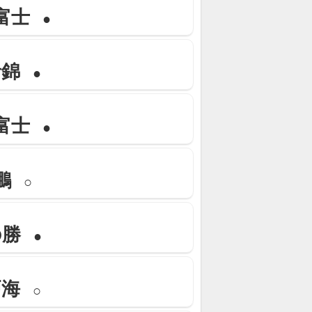
富士
●
青錦
●
富士
●
鵬
○
の勝
●
戸海
○