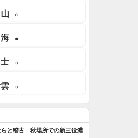
ノ山
○
ノ海
●
富士
○
青雲
○
士らと稽古 秋場所での新三役濃