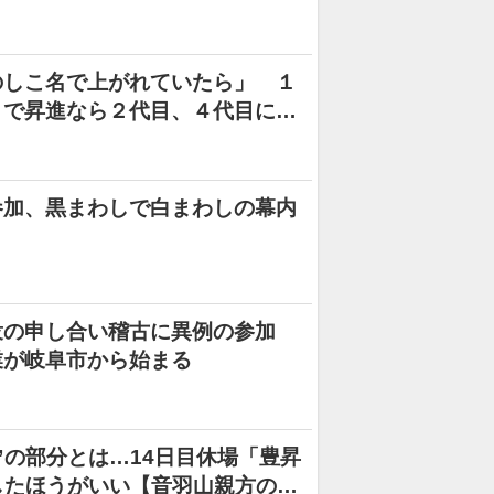
のしこ名で上がれていたら」 １
」で昇進なら２代目、４代目に次
参加、黒まわしで白まわしの幕内
衆の申し合い稽古に異例の参加
業が岐阜市から始まる
”の部分とは…14日目休場「豊昇
したほうがいい【音羽山親方の名