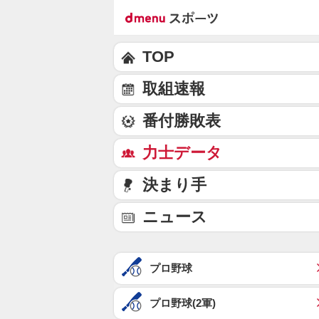
TOP
取組速報
番付勝敗表
力士データ
決まり手
ニュース
プロ野球
プロ野球(2軍)