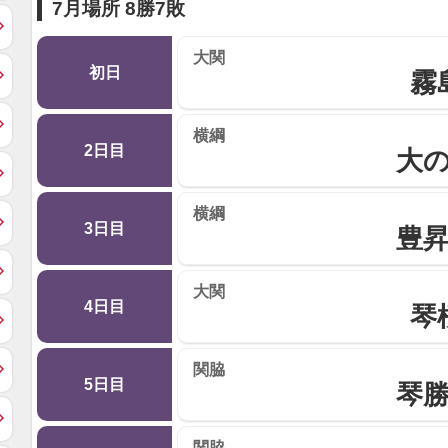
7月場所 8勝7敗
大関
初日
霧
横綱
2日目
大
横綱
3日目
豊
大関
4日目
琴
関脇
5日目
琴
関脇