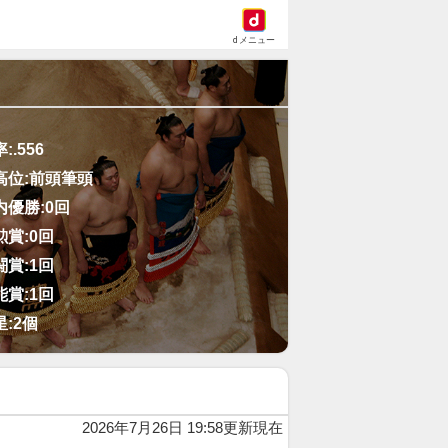
dメニュー
率:
.556
高位:
前頭筆頭
内優勝:
0回
勲賞:
0回
闘賞:
1回
能賞:
1回
星:
2個
2026年7月26日 19:58更新現在