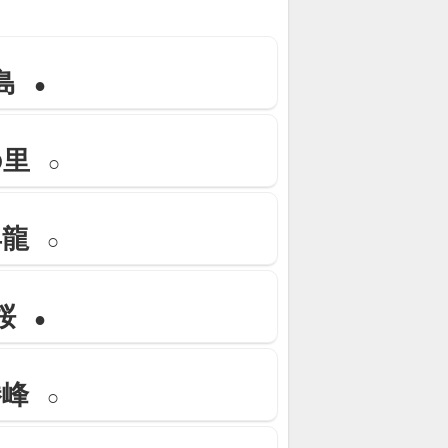
島
●
の里
○
昇龍
○
桜
●
勝峰
○