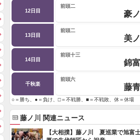
前頭二
12日目
豪
前頭二
13日目
美
前頭十三
14日目
錦
前頭六
千秋楽
藤
○＝勝ち、●＝負け、□＝不戦勝、■＝不戦敗、休＝休場
藤ノ川 関連ニュース
【大相撲】藤ノ川 夏巡業で旭富