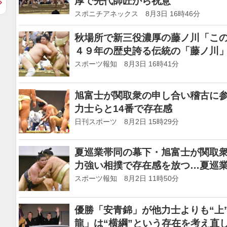
厚で先代師匠から祝意
スポニチアネックス 8月3日 16時46分
秋場所で新三役濃厚の藤ノ川「こ
４９年の歴史誇る伝統の「藤ノ川
いで３人目
スポーツ報知 8月3日 16時41分
旭富士が関取衆の申し合い稽古に
力士らと14番で存在感
日刊スポーツ 8月2日 15時29分
夏巡業帯同の幕下・旭富士が関取
力強い相撲で存在感を放つ…夏巡
スポーツ報知 8月2日 11時50分
優勝「安青錦」が他力士よりも“上
龍」は“横綱”という存在を考え直