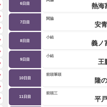
6日目
熱海
関脇
7日目
安
小結
8日目
義ノ
小結
9日目
王
前頭筆頭
10日目
隆
前頭三
11日目
平