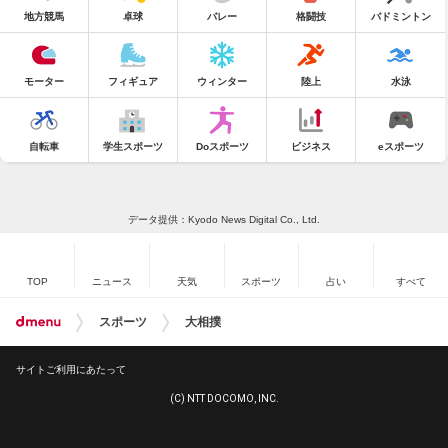
地方競馬
卓球
バレー
格闘技
バドミントン
モーター
フィギュア
ウィンター
陸上
水泳
自転車
学生スポーツ
Doスポーツ
ビジネス
eスポーツ
データ提供：Kyodo News Digital Co., Ltd.
TOP
ニュース
天気
スポーツ
占い
すべて
スポーツ
大相撲
サイトご利用にあたって
(C) NTT DOCOMO, INC.