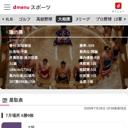
dメニュー
MLB
ゴルフ
高校野球
大相撲
Jリーグ
プロ野球（2軍）
隆の勝
たかのしょう
番付:
前頭筆頭
勝率:
.509
出身地:
千葉
最高位:
関脇
所属部屋:
湊川部屋
幕内優勝:
0回
31歳
殊勲賞:
1回
184cm/173kg
敢闘賞:
5回
幕内出場:
41場所
技能賞:
0回
307勝296敗12休
金星:
3個
星取表
2026年7月26日 19:58更新現在
7月場所 6勝9敗
大関