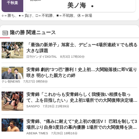
千秋楽
美ノ海
●
○＝勝ち、●＝負け、□＝不戦勝、■＝不戦敗、休＝休場
隆の勝 関連ニュース
「最強の新弟子」旭富士、デビュー4場所連続Ｖでも残る
大きな課題
日刊ゲンダイDIGITAL 8月3日 17時30分
安青錦 劇的“3つ巴”勝利！史上初…大関陥落後に即V返り
咲き 明かした親方との絆
テレ朝NEWS 7月27日 0時58分
安青錦「これからも安青錦らしく我慢強い相撲を取っ
て、上を目指したい」史上初1場所での大関復帰決定場所
V 左足の痛みに耐え…優勝決定巴戦制す／名古屋場所
SANSPO 7月26日 21時39分
安青錦、“痛みに耐えて”史上初の復活V！ 巴戦を制して3
場所ぶり自身3度目の幕内優勝 1場所での大関復帰を決め
た場所でW快挙
ABEMA TIMES 7月26日 18時16分