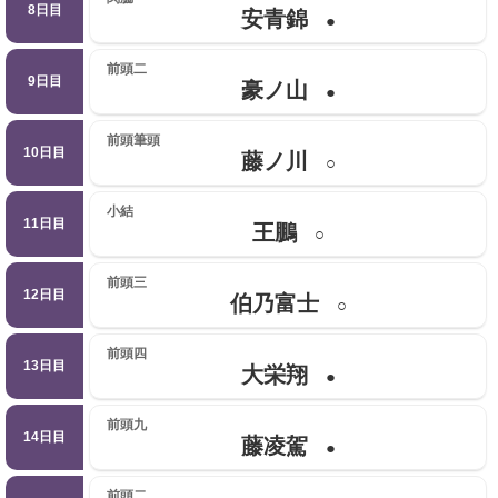
8日目
安青錦
●
前頭二
9日目
豪ノ山
●
前頭筆頭
10日目
藤ノ川
○
小結
11日目
王鵬
○
前頭三
12日目
伯乃富士
○
前頭四
13日目
大栄翔
●
前頭九
14日目
藤凌駕
●
前頭二