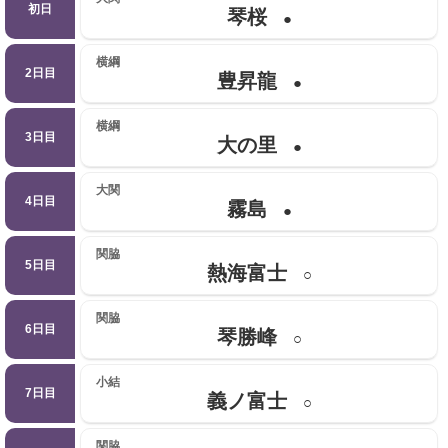
初日
琴桜
●
横綱
2日目
豊昇龍
●
横綱
3日目
大の里
●
大関
4日目
霧島
●
関脇
5日目
熱海富士
○
関脇
6日目
琴勝峰
○
小結
7日目
義ノ富士
○
関脇