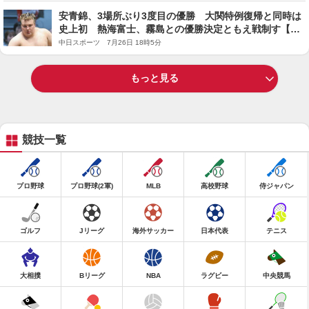
安青錦、3場所ぶり3度目の優勝 大関特例復帰と同時は
史上初 熱海富士、霧島との優勝決定ともえ戦制す【大
相撲名古屋場所】
中日スポーツ 7月26日 18時5分
もっと見る
競技一覧
プロ野球
プロ野球(2軍)
MLB
高校野球
侍ジャパン
ゴルフ
Jリーグ
海外サッカー
日本代表
テニス
大相撲
Bリーグ
NBA
ラグビー
中央競馬