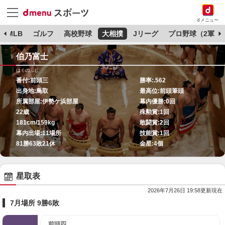
dメニュー
MLB
ゴルフ
高校野球
大相撲
Jリーグ
プロ野球（2軍）
伯乃富士
はくのふじ
番付:
前頭三
勝率:
.562
出身地:
鳥取
最高位:
前頭筆頭
所属部屋:
伊勢ケ浜部屋
幕内優勝:
0回
22歳
殊勲賞:
1回
181cm/159kg
敢闘賞:
2回
幕内出場:
11場所
技能賞:
1回
81勝63敗21休
金星:
4個
星取表
2026年7月26日 19:58更新現在
7月場所 9勝6敗
前頭四