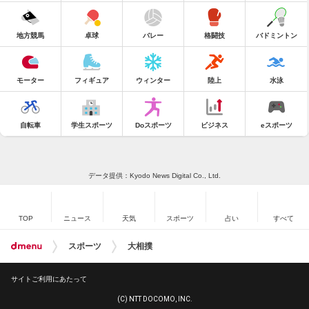
地方競馬
卓球
バレー
格闘技
バドミントン
モーター
フィギュア
ウィンター
陸上
水泳
自転車
学生スポーツ
Doスポーツ
ビジネス
eスポーツ
データ提供：Kyodo News Digital Co., Ltd.
TOP
ニュース
天気
スポーツ
占い
すべて
スポーツ
大相撲
サイトご利用にあたって
(C) NTT DOCOMO, INC.