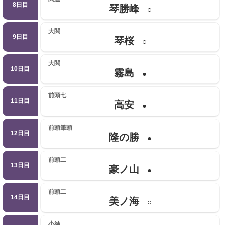
8日目
琴勝峰
○
大関
9日目
琴桜
○
大関
10日目
霧島
●
前頭七
11日目
高安
●
前頭筆頭
12日目
隆の勝
●
前頭二
13日目
豪ノ山
●
前頭二
14日目
美ノ海
○
小結