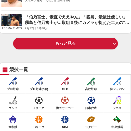
スポーツ報知 7月25日 10時14分
「伯乃富士、素直でええやん」「霧島、最後は優しい」
霧島と伯乃富士が…取組直後にカメラが捉えた二人の“や
りとり”にファン注目
ABEMA TIMES 7月22日 8時20分
もっと見る
競技一覧
プロ野球
プロ野球(2軍)
MLB
高校野球
侍ジャパン
ゴルフ
Jリーグ
海外サッカー
日本代表
テニス
大相撲
Bリーグ
NBA
ラグビー
中央競馬