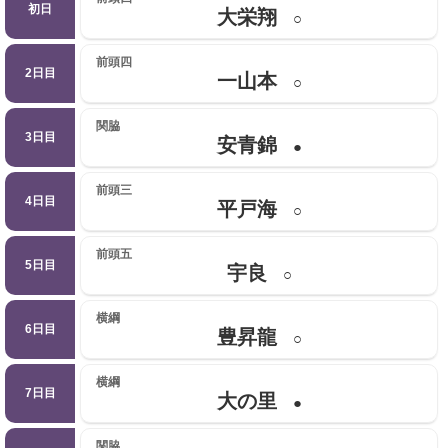
初日
大栄翔
○
前頭四
2日目
一山本
○
関脇
3日目
安青錦
●
前頭三
4日目
平戸海
○
前頭五
5日目
宇良
○
横綱
6日目
豊昇龍
○
横綱
7日目
大の里
●
関脇