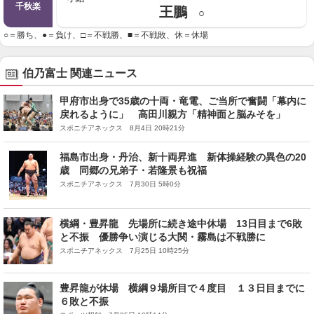
千秋楽
王鵬
○
○＝勝ち、●＝負け、□＝不戦勝、■＝不戦敗、休＝休場
伯乃富士 関連ニュース
甲府市出身で35歳の十両・竜電、ご当所で奮闘「幕内に
戻れるように」 高田川親方「精神面と脳みそを」
スポニチアネックス 8月4日 20時21分
福島市出身・丹治、新十両昇進 新体操経験の異色の20
歳 同郷の兄弟子・若隆景も祝福
スポニチアネックス 7月30日 5時0分
横綱・豊昇龍 先場所に続き途中休場 13日目まで6敗
と不振 優勝争い演じる大関・霧島は不戦勝に
スポニチアネックス 7月25日 10時25分
豊昇龍が休場 横綱９場所目で４度目 １３日目までに
６敗と不振