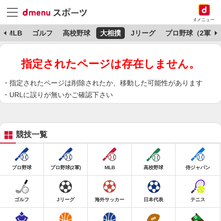
dメニュー
MLB
ゴルフ
高校野球
大相撲
Jリーグ
プロ野球（2軍）
指定されたページは存在しません。
指定されたページは削除されたか、移動した可能性があります
URLに誤りが無いかご確認下さい
競技一覧
プロ野球
プロ野球(2軍)
MLB
高校野球
侍ジャパン
ゴルフ
Jリーグ
海外サッカー
日本代表
テニス