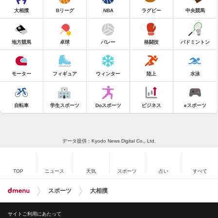
大相撲
Bリーグ
NBA
ラグビー
中央競馬
地方競馬
卓球
バレー
格闘技
バドミントン
モーター
フィギュア
ウィンター
陸上
水泳
自転車
学生スポーツ
Doスポーツ
ビジネス
eスポーツ
データ提供：Kyodo News Digital Co., Ltd.
TOP
ニュース
天気
スポーツ
占い
すべて
スポーツ
大相撲
サイトご利用にあたって